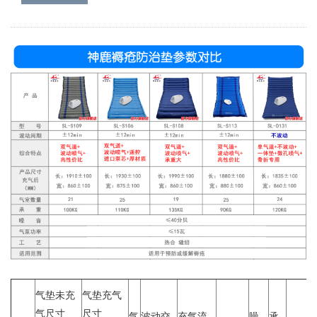
气垫未充
气垫充气
气尺寸
尺寸
气
波动交
充气流
噪
承