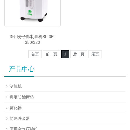
医用分子筛制氧机SL-3E-
350/320
首页
前一页
1
后一页
尾页
产品中心
制氧机
褥疮防治床垫
雾化器
简易呼吸器
医用空气压缩机