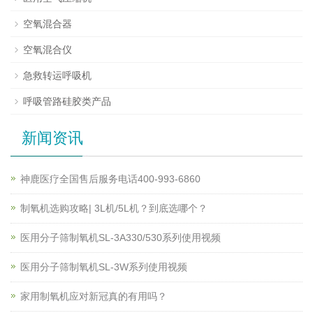
空氧混合器
空氧混合仪
急救转运呼吸机
呼吸管路硅胶类产品
新闻资讯
神鹿医疗全国售后服务电话400-993-6860
制氧机选购攻略| 3L机/5L机？到底选哪个？
医用分子筛制氧机SL-3A330/530系列使用视频
医用分子筛制氧机SL-3W系列使用视频
家用制氧机应对新冠真的有用吗？