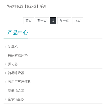
简易呼吸器【复苏器】系列
首页
前一页
1
后一页
尾页
产品中心
制氧机
褥疮防治床垫
雾化器
简易呼吸器
医用空气压缩机
空氧混合器
空氧混合仪