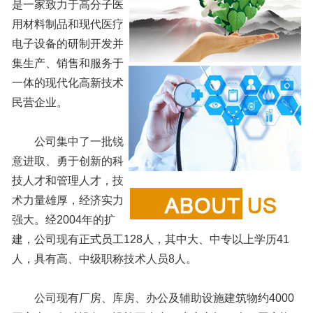
是一家致力于高分子医
用材料制品和现代医疗
电子设备的研制开发并
集生产、销售和服务于
一体的现代化高新技术
民营企业。
公司集中了一批锐
意进取、勇于创新的科
技人才和管理人才，技
术力量雄厚，经济实力
强大。经2004年的扩
建，公司现有正式员工128人，其中大、中专以上学历41
人，具有高、中级职称技术人员8人。
公司现有厂房、库房、办公及辅助设施建筑物约4000