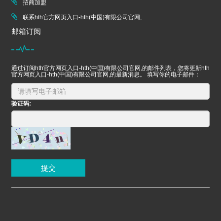
招商加盟
联系hth官方网页入口-hth(中国)有限公司官网,
邮箱订阅
通过订阅hth官方网页入口-hth(中国)有限公司官网,的邮件列表，您将更新hth
官方网页入口-hth(中国)有限公司官网,的最新消息。 填写你的电子邮件：
验证码:
提交