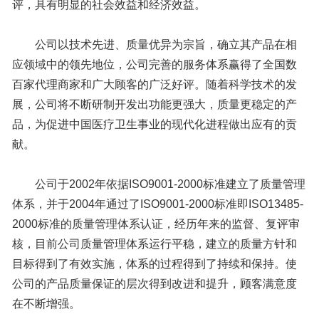
评，具有明显的社会效益和经济效益。
公司以技术先进、质量优异为宗旨，确立其产品在相
应领域中的领先地位，公司完善的服务体系赢得了全国数
百家代理商家和广大顾客的广泛好评。随着科学技术的发
展，公司将不断研制开发出功能更强大，质量更稳定的产
品，为促进中国医疗卫生事业的现代化进程做出应有的贡
献。
公司于2002年依据ISO9001-2000标准建立了质量管理
体系，并于2004年通过了ISO9001-2000标准即ISO13485-
2000标准的质量管理体系认证，经历年来的监督、复评审
核，目前公司质量管理体系运行平稳，建立的质量方针和
目标得到了有效实施，体系的过程得到了持续和保持。使
公司的产品质量保证的层次得到改进和提升，顾客满意度
在不断增强。