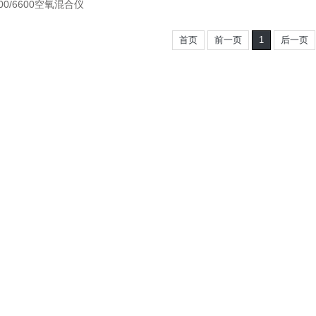
300/6600空氧混合仪
首页
前一页
1
后一页