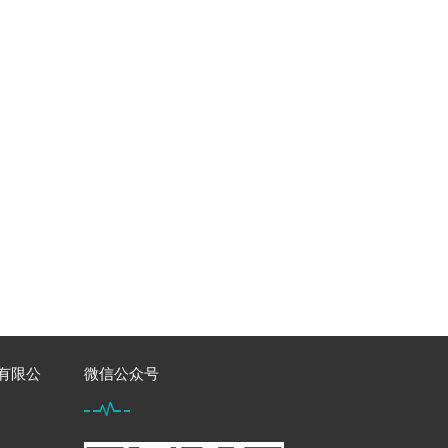
)有限公
微信公众号