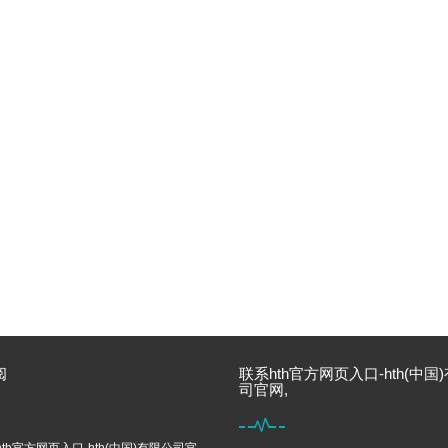
阅
联系hth官方网页入口-hth(中国
司官网,