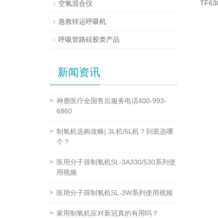
TF6
空氧混合仪
急救转运呼吸机
呼吸管路硅胶类产品
新闻资讯
神鹿医疗全国售后服务电话400-993-
6860
制氧机选购攻略| 3L机/5L机？到底选哪
个？
医用分子筛制氧机SL-3A330/530系列使
用视频
医用分子筛制氧机SL-3W系列使用视频
家用制氧机应对新冠真的有用吗？