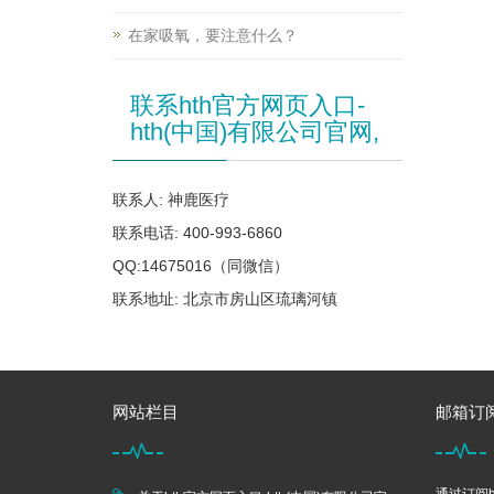
在家吸氧，要注意什么？
联系hth官方网页入口-
hth(中国)有限公司官网,
联系人: 神鹿医疗
联系电话: 400-993-6860
QQ:14675016（同微信）
联系地址: 北京市房山区琉璃河镇
网站栏目
邮箱订