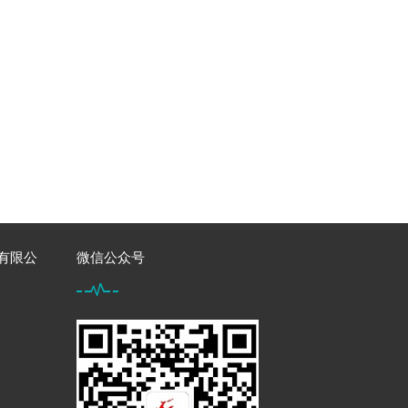
)有限公
微信公众号