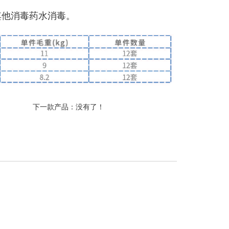
其他消毒药水消毒。
下一款产品：没有了！