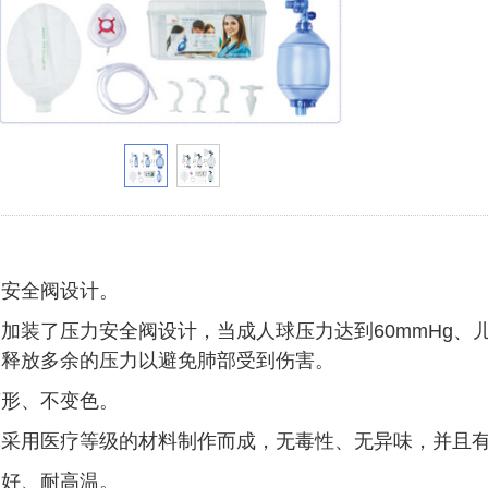
力安全阀设计。
加装了压力安全阀设计，当成人球压力达到60mmHg、儿
，释放多余的压力以避免肺部受到伤害。
变形、不变色。
体采用医疗等级的材料制作而成，无毒性、无异味，并且
性好、耐高温。