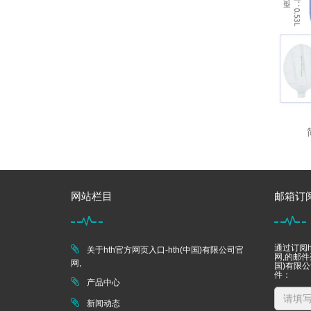
网站栏目
邮箱订
通过订阅h
关于hth官方网页入口-hth(中国)有限公司官
网,的邮件
网,
国)有限
件：
产品中心
新闻动态